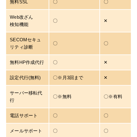
無料SSL
〇
〇
Web改ざん
〇
✕
検知機能
SECOMセキュ
〇
〇
リティ診断
無料HP作成代行
〇
✕
設定代行(無料)
〇※月3回まで
✕
サーバー移転代
〇※無料
〇※有料
行
電話サポート
〇
〇
メールサポート
〇
〇