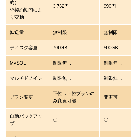
約）
3,762円
990円
※契約期間によ
り変動
転送量
無制限
無制限
ディスク容量
700GB
500GB
MySQL
制限無し
制限無し
マルチドメイン
制限無し
制限無し
下位→上位プランの
プラン変更
変更可
み変更可能
自動バックアッ
〇
〇
プ