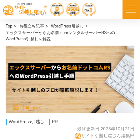
Top
>
お役立ち記事
>
WordPress引越し
>
エックスサーバーからお名前.comレンタルサーバーRSへの
WordPress引越しを解説
WordPress引越し
PR
最終更新日:
2025年10月21日
サイト引越し屋さん編集部