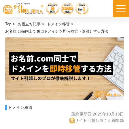
Top
>
お役立ち記事
>
ドメイン移管
>
お名前.com同士で独自ドメインを即時移管（譲渡）する方法
ドメイン移管
最終更新日:
2025年10月19日
サイト引越し屋さん編集部