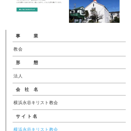
事 業
教会
形 態
法人
会 社 名
横浜永谷キリスト教会
サ イ ト 名
横浜永谷キリスト教会