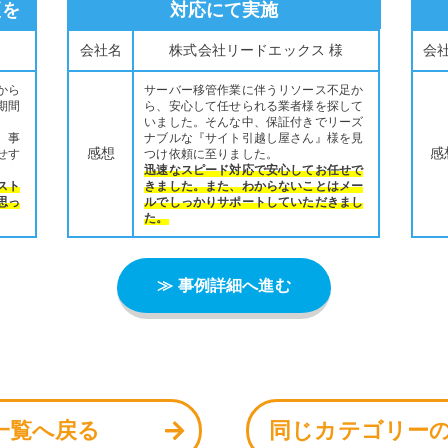
更を
対応にて実施
会社名
株式会社リードエックス 様
会
から
サーバー移管作業に伴うリソース不足か
期間
ら、安心して任せられる業者様を探して
いました。そんな中、保証付きでリーズ
、事
ナブルな『サイト引越し屋さん』様を見
感想
感
せす
つけ依頼に至りました。
迅速なスピード対応で安心してお任せで
スト
きました。また、わからないことはメー
思っ
ルでしっかりサポートしていただきまし
た。
≫ 事例詳細へ進む
一覧へ戻る
同じカテゴリー