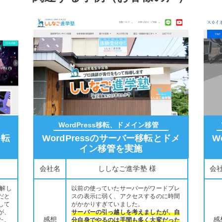
WordPress移転、ドメイン移管
移転
WordPressのサーバー移転とドメ
W
イン移管を実施
様
会社名
ししなご進学塾 様
会
理解し
以前の使っていたサーバーがワードプレ
だと
スの表示に弱く、アクセスするのに時間
して
がかかりすぎていました。
が、
サーバーの引っ越しを考えましたが、自
感想
感
た。
分自身でやるのは手間も多く大変だった