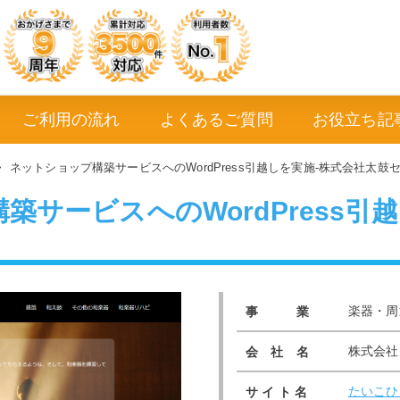
ご利用の流れ
よくあるご質問
お役立ち記
>
ネットショップ構築サービスへのWordPress引越しを実施-株式会社太鼓
築サービスへのWordPress引
楽器・周
事 業
株式会社
会 社 名
たいこひ
サ イ ト 名