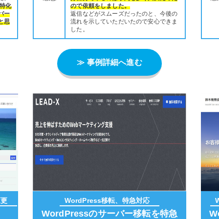
に特化
ので依頼をしました。
バー
返信などがスムーズだったのと、今後の
と思
流れを示していただいたので安心できま
した。
≫ 事例詳細へ進む
変更
WordPress移転、特急対応
WordPressのサーバー移転を特急
W