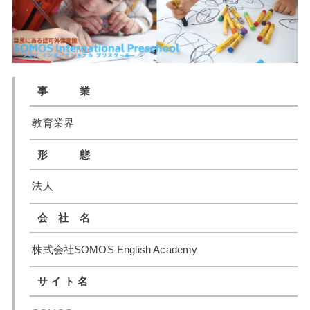
事 業
教育業界
形 態
法人
会 社 名
株式会社SOMOS English Academy
サ イ ト 名