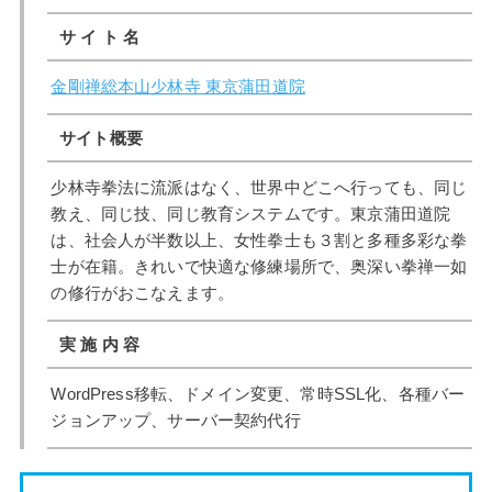
サ イ ト 名
金剛禅総本山少林寺 東京蒲田道院
サイト概要
少林寺拳法に流派はなく、世界中どこへ行っても、同じ
教え、同じ技、同じ教育システムです。東京蒲田道院
は、社会人が半数以上、女性拳士も３割と多種多彩な拳
士が在籍。きれいで快適な修練場所で、奥深い拳禅一如
の修行がおこなえます。
実 施 内 容
WordPress移転、ドメイン変更、常時SSL化、各種バー
ジョンアップ、サーバー契約代行