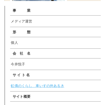
事 業
メディア運営
形 態
個人
会 社 名
今井悦子
サ イ ト 名
虹僑のくらし 車いすの外あるき
サイト概要