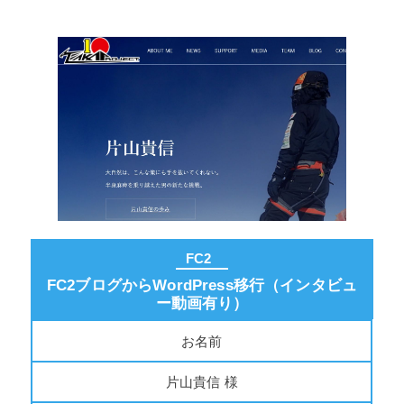
FC2
FC2ブログからWordPress移行（インタビュ
ー動画有り）
お名前
片山貴信 様