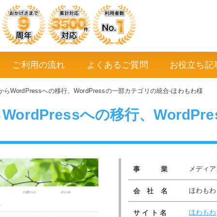
ご利用の流れ
よくあるご質問
お役立ち記
グからWordPressへの移行、WordPressの一部カテゴリの統合-ほわもわ様
らWordPressへの移行、Word
メディア
事 業
ほわもわ
会 社 名
ほわもわ
サ イ ト 名