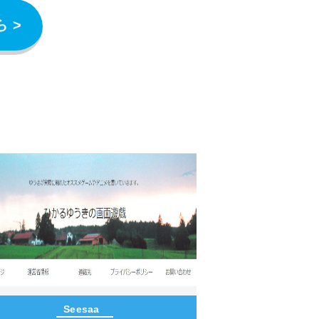
 >
Seesaa