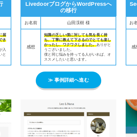
行
LivedoorブログからWordPressへ
S
の移行
お名前
山田渓樹 様
お
に届
知識の乏しい僕に対しても気を長く持
でき
ち、丁寧に教えて下さるのでとても楽し
かったし、ワクワクしました。
ありがと
感想
感
が入
うございました。
いと
僕と同じ悩みを持ってる人がいれば、オ
ススメしたいと思います。
≫ 事例詳細へ進む