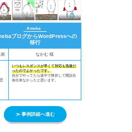
Ameba
mebaブログからWordPressへの
移行
名前
なかむ 様
いつもレスポンスが早くて対応も迅速だ
ったのでよかったです。
自分でやってたら途中で挫折して開設自
想
体出来なかったと思います。
≫ 事例詳細へ進む