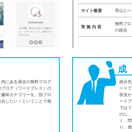
登山とハ
サイト概要
無料ブログ
実 施 内 容
の統合
成
ト内にある過去の無料ブログ
統合先
のブログ（ワードプレス）の
ードプ
な趣味カテゴリーを、別ブロ
状況か
統合したい！ということで相
ードプ
ではう
のに、
く、問
り、感