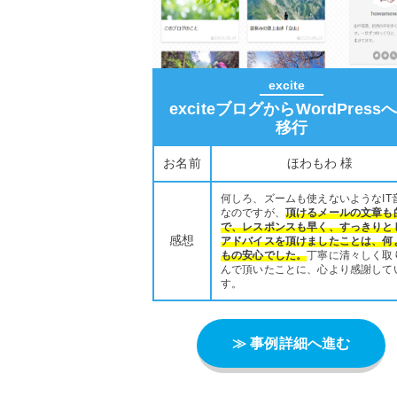
excite
exciteブログからWordPress
移行
お名前
ほわもわ 様
何しろ、ズームも使えないようなIT
なのですが、
頂けるメールの文章も
で、レスポンスも早く、すっきりと
感想
アドバイスを頂けましたことは、何
もの安心でした。
丁寧に清々しく取
んで頂いたことに、心より感謝して
す。
≫ 事例詳細へ進む