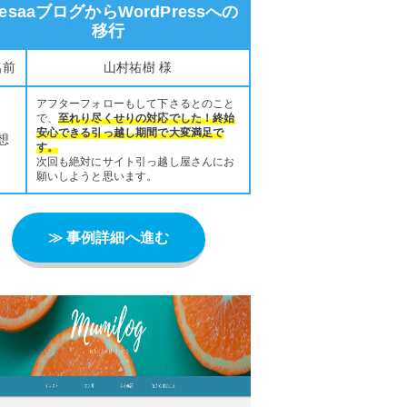
eesaaブログからWordPressへの
移行
名前
山村祐樹 様
アフターフォローもして下さるとのこと
で、
至れり尽くせりの対応でした！終始
安心できる引っ越し期間で大変満足で
想
す。
次回も絶対にサイト引っ越し屋さんにお
願いしようと思います。
≫ 事例詳細へ進む