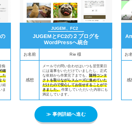
JUGEM、FC2
への
JUGEMとFC2の２ブログを
A
WordPressへ統合
お名前
Rie 様
お
音痴
メールでの問い合わせはいつも翌営業日
的確
には返事をいただけていましたし、正式
した
な依頼から作業完了までも、
随時コンタ
感想
感
より
クトを取りながらスムーズに進めていた
り組
だけたので安心してお任せすることがで
いま
きました。
作業していただいた内容にも
満足しています。
≫ 事例詳細へ進む