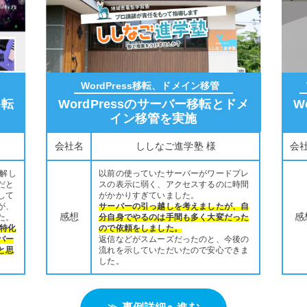
WordPress移転、ドメイン移管
移転
WordPressのサーバー移転とドメ
W
イン移管を実施
様
会社名
ししなご進学塾 様
会
理解し
以前の使っていたサーバーがワードプレ
だと
スの表示に弱く、アクセスするのに時間
して
がかかりすぎていました。
が、
サーバーの引っ越しを考えましたが、自
感想
感
た。
分自身でやるのは手間も多く大変だった
に特化
ので依頼をしました。
バー
返信などがスムーズだったのと、今後の
と思
流れを示していただいたので安心できま
した。