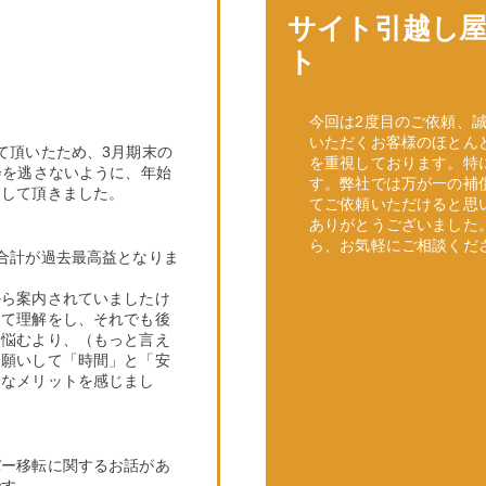
サイト引越し
ト
今回は2度目のご依頼、
いただくお客様のほとん
て頂いたため、3月期末の
を重視しております。特
会を逃さないように、年始
す。弊社では万が一の補
了して頂きました。
てご依頼いただけると思
ありがとうございました
ら、お気軽にご相談くだ
合計が過去最高益となりま
から案内されていましたけ
して理解をし、それでも後
ラ悩むより、（もっと言え
お願いして「時間」と「安
きなメリットを感じまし
バー移転に関するお話があ
です。