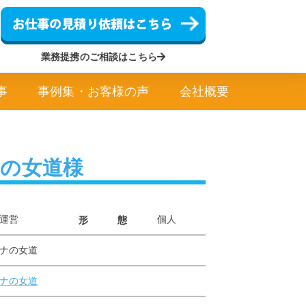
業務提携のご相談はこちら
事
事例集・お客様の声
会社概要
ナの女道様
運営
個人
形 態
ナの女道
ナの女道