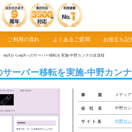
ご利用の流れ
よくあるご質問
お役立ち記
>
wpXからwpXへのサーバー移転を実施-中野カンナの女道様
へのサーバー移転を実施-中野カン
メディア
事 業
中野カン
会 社 名
中野カン
サ イ ト 名