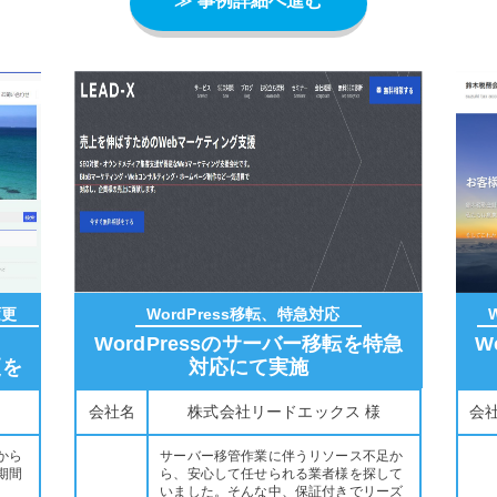
≫ 事例詳細へ進む
変更
WordPress移転、特急対応
WordPressのサーバー移転を特急
W
更を
対応にて実施
会社名
株式会社リードエックス 様
会
から
サーバー移管作業に伴うリソース不足か
期間
ら、安心して任せられる業者様を探して
いました。そんな中、保証付きでリーズ