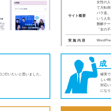
女性の人
て大転倒
バラ道。
サイト概要
いう人生
難解テー
「女の子
WordP
実 施 内 容
成
実に行いたいと思いました。
確実で
しい時
対応い
になり