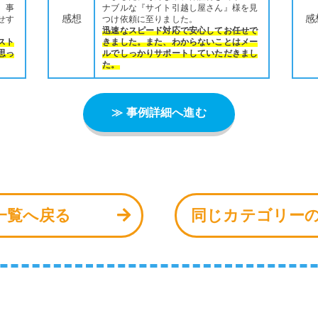
、事
ナブルな『サイト引越し屋さん』様を見
感想
感
せす
つけ依頼に至りました。
迅速なスピード対応で安心してお任せで
スト
きました。また、わからないことはメー
思っ
ルでしっかりサポートしていただきまし
た。
≫ 事例詳細へ進む
一覧へ戻る
同じカテゴリー