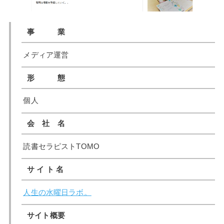
事 業
メディア運営
形 態
個人
会 社 名
読書セラピストTOMO
サ イ ト 名
人生の水曜日ラボ。
サイト概要