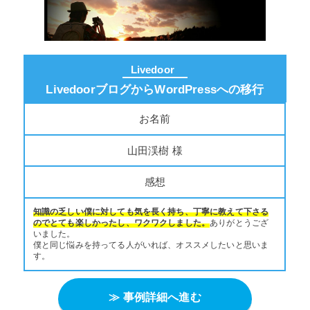
Livedoor
LivedoorブログからWordPressへの移行
お名前
山田渓樹 様
感想
知識の乏しい僕に対しても気を長く持ち、丁寧に教えて下さる
のでとても楽しかったし、ワクワクしました。
ありがとうござ
いました。
僕と同じ悩みを持ってる人がいれば、オススメしたいと思いま
す。
≫ 事例詳細へ進む