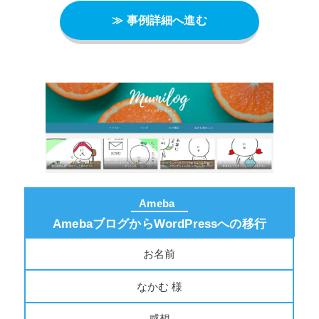
≫ 事例詳細へ進む
Ameba
AmebaブログからWordPressへの移行
お名前
なかむ 様
感想