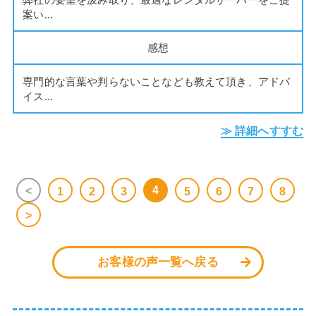
案い...
感想
専門的な言葉や判らないことなども教えて頂き、アドバ
イス...
≫ 詳細へすすむ
4
<
1
2
3
5
6
7
8
>
お客様の声一覧へ戻る