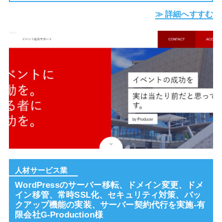
≫ 詳細へすすむ
人材サービス業
WordPressのサーバー移転、ドメイン変更、ドメ
イン移管、常時SSL化、セキュリティ対策、バッ
クアップ機能の実装、サーバー契約代行を実施-有
限会社G-Production様